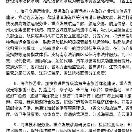
建设海水淡化基地，推动淡化海水成为我省水资源战略增量。（省工
7．海洋交通运输业。发挥海洋交通运输业占海洋产业增加值近
建设，推动连云港港、盐城港滨海港区等沿海港口联动发展，着力打
快发展高端航运服务业，重点发展航运金融、航运交易、航运信息、
州太仓集装箱干线港、南京区域性航运物流中心等，吸引大型航运企
头部企业、航运服务机构在江苏设立区域总部、分支机构，打造高端
特色航运金融业务，鼓励保险机构积极探索新型航运险种。鼓励航运
化租赁业务模式。支持航运企业参与航运金融衍生品交易，在江苏自
流指数等运价指数体系。支持南京法治园区延伸海事法律服务。到20
效，现代物流、国际客运、船舶代理、汽车滚装等相关功能显著提升
交通运输厅、省司法厅、省地方金融监管局、省商务厅、江苏海事局
监管总局江苏局、江苏证监局、省法院按职责分工负责）
8．海洋旅游业。加快推进世界级滨海生态旅游廊道建设，重点
观光等旅游业态，打造连岛、条子泥、长三角（东台）康养基地、圆
旅游”“渔港＋旅游”“滩涂农业＋旅游”“海洋体育＋旅游”“海上风电
游、养殖、绿色能源耦合效应，积极打造蓝色海洋经济综合体。开发
际邮轮访问港、南通江海邮轮港等项目建设。（省文化和旅游厅、省
厅、省卫生健康委、省体育局、省通信管理局、江苏海事局、连云港
9．海洋技术服务业。重点发展涉海研发设计、检验检测认证、
技术服务业，提升科技和产业协同发展水平。推动盐城国家风电设备