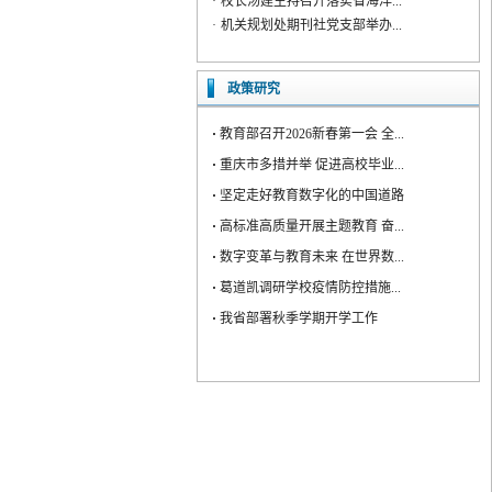
·
规划处负责人为支部党员上专...
·
遵规守纪干净担当服务师生—...
·
校长宁晓明带队赴南通大学调...
政策研究
·
教育部召开2026新春第一会 全...
·
重庆市多措并举 促进高校毕业...
·
坚定走好教育数字化的中国道路
·
高标准高质量开展主题教育 奋...
·
数字变革与教育未来 在世界数...
·
葛道凯调研学校疫情防控措施...
·
我省部署秋季学期开学工作