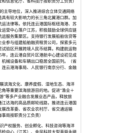
业和信息化厅、省科技厅按职责分工负责）
半的主导地位，深入推进综合立体交通网络
造具有较大影响力的长三角北翼港口群。加
航运法律等。依托连云港国际枢纽海港、苏
业运营中心落户江苏，积极鼓励全球供应链
航运服务集聚区。支持银行发展船舶信贷等
企业参与组建船舶融资租赁公司，探索多元
贸试验区开展跨境人民币结算。构建航运物
25年，连云港自贸片区港航中心建设初见成
，机械设备和车辆出口稳居全国前列。（省
、连云港海事局、人民银行南京分行、金融
发展滨海文化、康养度假、湿地生态、海洋
陀角等重要滨海旅游目的地。促进“渔业＋
＋旅游”等多产业融合发展业态产品，释放旅
通江达海的高品质邮轮线路，推进连云港国
发展改革委、省农业农村厅、省交通运输
海事局按职责分工负责）
知识产权服务、创业孵化、科技咨询等海洋
质检中心（江苏）、金风科技大型直驱永磁