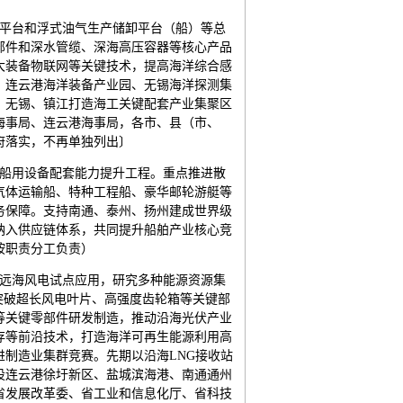
井平台和浮式油气生产储卸平台（船）等总
部件和深水管缆、深海高压容器等核心产品
大装备物联网等关键技术，提高海洋综合感
、连云港海洋装备产业园、无锡海洋探测集
、无锡、镇江打造海工关键配套产业集聚区
海事局、连云港海事局，各市、县（市、
府落实，不再单独列出〕
施船用设备配套能力提升工程。重点推进散
气体运输船、特种工程船、豪华邮轮游艇等
务保障。支持南通、泰州、扬州建成世界级
纳入供应链体系，共同提升船舶产业核心竞
按职责分工负责）
深远海风电试点应用，研究多种能源资源集
突破超长风电叶片、高强度齿轮箱等关键部
等关键零部件研发制造，推动沿海光伏产业
存等前沿技术，打造海洋可再生能源利用高
制造业集群竞赛。先期以沿海LNG接收站
设连云港徐圩新区、盐城滨海港、南通通州
（省发展改革委、省工业和信息化厅、省科技