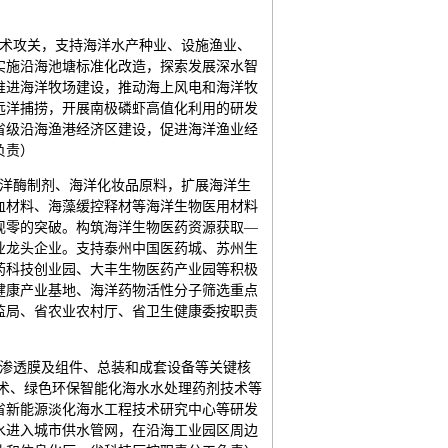
技术攻关，支持海洋水产种业、设施渔业、
实施沿海池塘标准化改造，探索发展深水智
推进海洋牧场建设，推动海上风电和海洋牧
远洋捕捞，开展南极磷虾高值化利用的研发
省级沿海渔港经济区建设，促进海洋渔业经
负责）
海洋酶制剂、海洋化妆品原料，扩展海洋生
血材料、海藻缓控释材等海洋生物医用材料
现零的突破。构筑海洋生物医药资源获取—
业龙头企业。支持泰州中国医药城、苏州生
药科技创业园、大丰生物医药产业园等积极
健康产业基地、海洋药物活性分子筛选重点
监局、省农业农村厅、省卫生健康委按职责
反渗透膜及组件、总装和成套设备等关键核
术、绿色环保智能化海水水处理药剂技术等
省新能源淡化海水工程技术研究中心等研发
水进入城市供水管网，在沿海工业园区周边