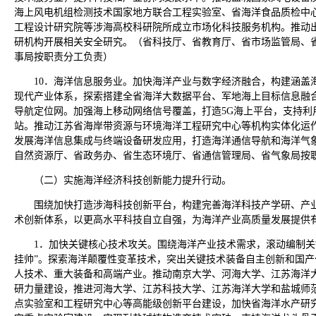
海上风电机组检测技术国家地方联合工程实验室、省海洋食品质检中
工程设计研究院等涉海高校科研院所成立市场化科技服务机构。推动
研机构开展相关安全研究。（省科技厅、省教育厅、省市场监管局、
事局按职责分工负责）
10．海洋信息服务业。加快海洋产业与数字经济融合，构建涵盖
现代产业体系，探索搭建全省海洋大数据平台、军地海上目标信息融
导航定位网。加强海上移动网络信号覆盖，打造5G海上平台，支持利
站。推动江苏省海岸带资源与环境海洋工程研究中心等机构实体化运
发展海洋信息集成与终端设备研发应用，打造海洋通信导航和海洋气
自然资源厅、省政务办、省生态环境厅、省通信管理局、省气象局按
（二）实施海洋经济科技创新能力提升行动。
围绕加快打造涉海科技创新平台，构建完善海洋科技产学研、产
术创新体系，以更高水平科技自立自强，为海洋产业高质量发展提供
1．加快关键核心技术攻关。围绕海洋产业技术需求，滚动编制关
挂帅”。探索海洋颠覆性变革技术，突出关键技术装备自主创新和国
人技术、重大装备和高端产业。推动南京大学、河海大学、江苏海洋
研力量建设，推进河海大学、江苏科技大学、江苏海洋大学和盐城师
点实验室和工程研究中心等高能级创新平台建设，加快省海洋水产研