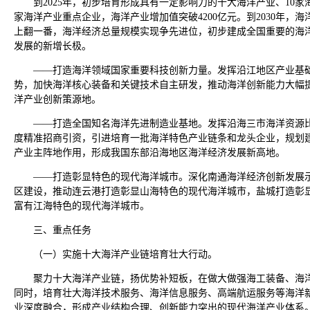
到2025年，初步培育形成具有一定影响力的十大海洋产业、10家
家海洋产业重点企业，海洋产业增加值突破4200亿元。到2030年，海洋
上翻一番，海洋经济总量规模实现争先进位，初步建成全国重要的海
发展的新增长极。
——打造海洋领域国家重要科技创新力量。发挥沿江地区产业基
势，加快海洋核心装备和关键技术自主研发，推动海洋创新能力大幅
洋产业创新策源地。
——打造全国知名海洋先进制造业基地。发挥沿海三市海洋资源
度精准招商引资，引进培育一批海洋特色产业链条和龙头企业，规划
产业主阵地作用，形成我国东部沿海地区海洋经济发展新高地。
——打造彰显特色的现代海洋城市。深化南通海洋经济创新发展
区建设，推动连云港打造彰显山海特色的现代海洋城市，盐城打造彰
富有江海特色的现代海洋城市。
三、重点任务
（一）实施十大海洋产业链培育壮大行动。
聚力十大海洋产业链，扬优势补短板，在做大做强海工装备、海
同时，培育壮大海洋技术服务、海洋信息服务、高端航运服务等海洋
业深度融合，形成产业结构合理、创新能力突出的现代海洋产业体系