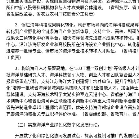
究重点实验室建设，实现耐盐碱植物选育技术突破。支持海洋龙头骨干企
所和中船八院等科研机构参与人才攻关联合体建设。（省科技厅、省
省发展改革委、省农业农村厅按职责分工负责）
2．促进海洋科技成果孵化转化。构建市场导向的海洋科技成果
转化到产业孵化的全链条海洋产业创新体系。支持企业、高校、科研
成果长三角转化中心等平台，加快海洋领域先进技术成果转移转化。
中心，沿江涉海研发企业和高校院所在沿海设立产业孵化中心、转化
进培养一批懂专业、懂市场的海洋专业技术转移人才队伍。（省科技
工负责）
3．构筑海洋人才集聚高地。在“333工程”“双创计划”等省级人
批海洋基础研究人才、海洋科技领军人物、创业人才和团队复合型人
报省级重点学科，支持江苏海洋大学创建博士培养单位，提升学科内
化”培养一批我省海洋领域紧缺高技能人才和职业技能人才，加强博
载体建设。支持深海技术科学太湖实验室连云港中心、省船舶与海洋
术创新中心和省沿海可再生能源技术创新中心等重大海洋创新平台制
省先进制造业卓越工程师培训范围，优先支持海洋领域企业设立高技
完善海洋领域相关专业职称评价标准。（省委组织部、省教育厅、省
（三）实施海洋产业绿色化数字化发展行动。
开展数字化和绿色化协同发展试点，探索可复制可推广的发展经