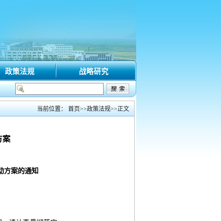
政策法规
战略研究
与招标审计党支部联合开展“游园沐廉固初心 观影铸魂植情怀”主题党日活动
·
机
当前位置：
首页
>>
政策法规
>>
正文
方案
动方案的通知