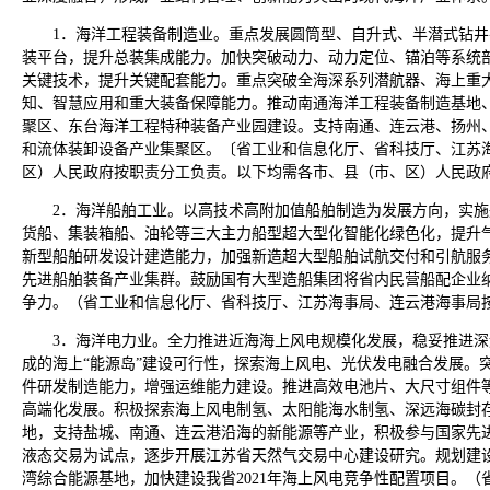
1．海洋工程装备制造业。重点发展圆筒型、自升式、半潜式钻
装平台，提升总装集成能力。加快突破动力、动力定位、锚泊等系统
关键技术，提升关键配套能力。重点突破全海深系列潜航器、海上重
知、智慧应用和重大装备保障能力。推动南通海洋工程装备制造基地
聚区、东台海洋工程特种装备产业园建设。支持南通、连云港、扬州
和流体装卸设备产业集聚区。〔省工业和信息化厅、省科技厅、江苏
区）人民政府按职责分工负责。以下均需各市、县（市、区）人民政
2．海洋船舶工业。以高技术高附加值船舶制造为发展方向，实
货船、集装箱船、油轮等三大主力船型超大型化智能化绿色化，提升
新型船舶研发设计建造能力，加强新造超大型船舶试航交付和引航服
先进船舶装备产业集群。鼓励国有大型造船集团将省内民营船配企业
争力。（省工业和信息化厅、省科技厅、江苏海事局、连云港海事局
3．海洋电力业。全力推进近海海上风电规模化发展，稳妥推进
成的海上“能源岛”建设可行性，探索海上风电、光伏发电融合发展。
件研发制造能力，增强运维能力建设。推进高效电池片、大尺寸组件
高端化发展。积极探索海上风电制氢、太阳能海水制氢、深远海碳封
地，支持盐城、南通、连云港沿海的新能源等产业，积极参与国家先进
液态交易为试点，逐步开展江苏省天然气交易中心建设研究。规划建
湾综合能源基地，加快建设我省2021年海上风电竞争性配置项目。