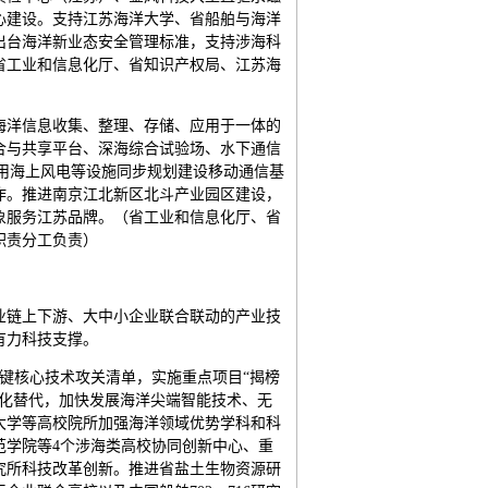
心建设。支持江苏海洋大学、省船舶与海洋
出台海洋新业态安全管理标准，支持涉海科
省工业和信息化厅、省知识产权局、江苏海
海洋信息收集、整理、存储、应用于一体的
合与共享平台、深海综合试验场、水下通信
用海上风电等设施同步规划建设移动通信基
作。推进南京江北新区北斗产业园区建设，
象服务江苏品牌。（省工业和信息化厅、省
职责分工负责）
业链上下游、大中小企业联合联动的产业技
有力科技支撑。
键核心技术攻关清单，实施重点项目“揭榜
产化替代，加快发展海洋尖端智能技术、无
大学等高校院所加强海洋领域优势学科和科
范学院等4个涉海类高校协同创新中心、重
究所科技改革创新。推进省盐土生物资源研