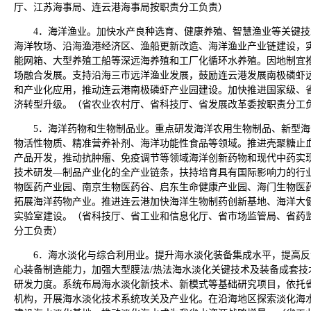
厅、江苏海事局、连云港海事局按职责分工负责）
4．海洋渔业。加快水产良种选育、健康养殖、智慧渔业等关键
海洋牧场、沿海渔港经济区、渔船更新改造、海洋渔业产业链建设，
能网箱、大型养殖工船等深远海养殖和工厂化循环水养殖。因地制宜
场融合发展。支持沿海三市远洋渔业发展，鼓励连云港发展南极磷虾
和产业化应用，推动连云港南极磷虾产业园建设。加快推进国家级、
济转型升级。（省农业农村厅、省科技厅、省发展改革委按职责分工
5．海洋药物和生物制品业。重点研发海洋农用生物制品、新型
物活性物质、精准营养补剂、海洋功能性食品等领域。推进壳聚糖止
产品开发，推动抗肿瘤、免疫调节等领域海洋创新药物和现代中药实
技术研发—制品产业化的全产业链条，扶持培育具有国际影响力的行
物医药产业园、南京生物医药谷、启东生命健康产业园、海门生物医
拓展海洋药物产业。推进连云港加快海洋生物制药创新基地、海洋大
实验室建设。（省科技厅、省工业和信息化厅、省市场监管局、省药
分工负责）
6．海水淡化与综合利用业。提升海水淡化装备集成水平，提高
心装备制造能力，加强大型膜法/热法海水淡化关键技术及装备成套技
研发力度。系统布局海水淡化新技术、新模式等基础研究项目，依托
机构，开展海水淡化技术系统攻关及产业化。在沿海地区探索淡化海